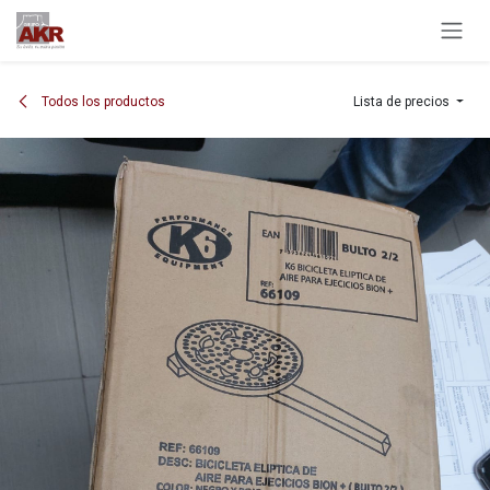
Ir al contenido
Todos los productos
Lista de precios