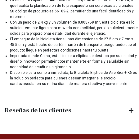
La Bicicleta Elíptica de Aire Bion+ K6 incluye un impuesto del 19% IVA, lo
que facilita la planificación de tu presupuesto sin sorpresas adicionales.
Su código de producto es 66109-2, permitiendo una fácil identificación y
referencia.
Con un peso de 2.4 kg y un volumen de 0.008759 m³, esta bicicleta es lo
suficientemente ligera para moverla con facilidad, pero lo suficientemente
sólida para proporcionar estabilidad durante el ejercicio.
El empaque de la bicicleta tiene unas dimensiones de 27.5 cm x 7 cm x
45.5 cm y está hecho de cartón marrón de transporte, asegurando que el
producto llegue en perfectas condiciones hasta tu puerta.
Importada desde China, esta bicicleta elíptica se destaca por su calidad y
diseño innovador, permitiéndote mantenerte en forma y saludable sin
necesidad de acudir a un gimnasio.
Disponible para compra inmediata, la Bicicleta Elíptica de Aire Bion+ K6 es
la solución perfecta para quienes desean integrar el ejercicio
cardiovascular en su rutina diaria de manera efectiva y conveniente.
Reseñas de los clientes