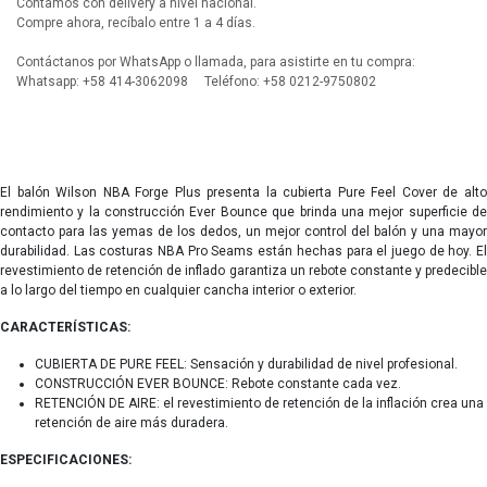
Contamos con delivery a nivel nacional.
Compre ahora, recíbalo entre 1 a 4 días.
Contáctanos por WhatsApp o llamada, para asistirte en tu compra:
Whatsapp: +58 414-3062098 Teléfono: +58 0212-9750802
El balón Wilson NBA Forge Plus presenta la cubierta Pure Feel Cover de alto
rendimiento y la construcción Ever Bounce que brinda una mejor superficie de
contacto para las yemas de los dedos, un mejor control del balón y una mayor
durabilidad. Las costuras NBA Pro Seams están hechas para el juego de hoy. El
revestimiento de retención de inflado garantiza un rebote constante y predecible
a lo largo del tiempo en cualquier cancha interior o exterior.
CARACTERÍSTICAS:
CUBIERTA DE PURE FEEL: Sensación y durabilidad de nivel profesional.
CONSTRUCCIÓN EVER BOUNCE: Rebote constante cada vez.
RETENCIÓN DE AIRE: el revestimiento de retención de la inflación crea una
retención de aire más duradera.
ESPECIFICACIONES: