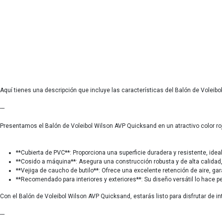
Aquí tienes una descripción que incluye las características del Balón de Voleib
---
Presentamos el Balón de Voleibol Wilson AVP Quicksand en un atractivo color roj
**Cubierta de PVC**: Proporciona una superficie duradera y resistente, ideal
**Cosido a máquina**: Asegura una construcción robusta y de alta calidad, 
**Vejiga de caucho de butilo**: Ofrece una excelente retención de aire, ga
**Recomendado para interiores y exteriores**: Su diseño versátil lo hace p
Con el Balón de Voleibol Wilson AVP Quicksand, estarás listo para disfrutar de in
---