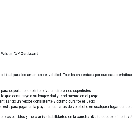
ol Wilson AVP Quicksand:
o, ideal para los amantes del voleibol. Este balón destaca por sus característic
 para soportar el uso intensivo en diferentes superficies.
lo que contribuye a su longevidad y rendimiento en el juego.
rantizando un rebote consistente y óptimo durante el juego.
erfecto para jugar en la playa, en canchas de voleibol o en cualquier lugar dond
tensos partidos y mejorar tus habilidades en la cancha. ¡No te quedes sin el tuyo