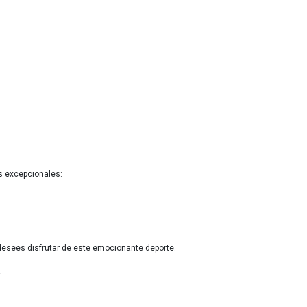
as excepcionales:
e desees disfrutar de este emocionante deporte.
!