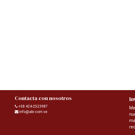
Contacta con nosotros
In
+58 424-2523987
Me
info@akr.com.ve
nu
ma
re