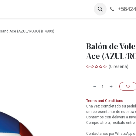
+58424
arcas
Productos
Contáctanos
Empleos
cksand Ace (AZUL/ROJO) (H4893)
Balón de Vol
Ace (AZUL/RO
(0 reseña)
Terms and Conditions
Una vez completado su pedido
un representante de nuestra
Contamos con delivery a nive
Compre ahora, recíbalo entre 
Contáctanos por WhatsApp o l