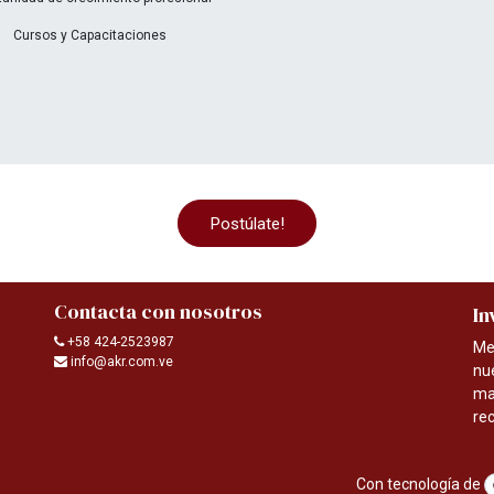
Cursos y Capacitaciones
Postúlate!
Contacta con nosotros
In
+58 424-2523987
Me
info@akr.com.ve
nu
ma
re
Con tecnología de