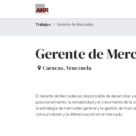
Ir al contenido
Inicio
Nuestra empresa
M
Trabajos
Gerente de Mercadeo
Gerente de Mer
Caracas
,
Venezuela
El Gerente de Mercadeo es responsable de desarrollar y 
posicionamiento, la rentabilidad y el crecimiento de la 
la estrategia de mercadeo general y la gestión de mar
consumidores y la diferenciación en el mercado.