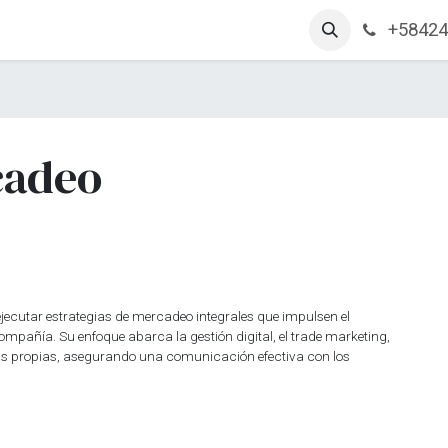
+58424
arcas
Productos
Contáctanos
Empleos
cadeo
ejecutar estrategias de mercadeo integrales que impulsen el
compañía. Su enfoque abarca la gestión digital, el trade marketing,
cas propias, asegurando una comunicación efectiva con los