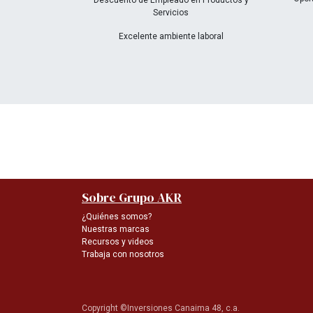
Descuento de Empleado en Productos y
Servicios
Excelente ambiente laboral
Sobre Grupo AKR
¿Quiénes somos?
Nuestras marcas
Recursos y videos
Trabaja con nosotros
Copyright ©Inversiones Canaima 48, c.a.