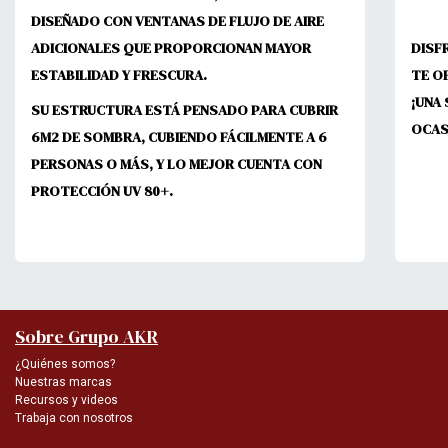
DISEÑADO CON VENTANAS DE FLUJO DE AIRE
ADICIONALES QUE PROPORCIONAN MAYOR
DISF
ESTABILIDAD Y FRESCURA.
TE O
¡UNA
SU ESTRUCTURA ESTÁ PENSADO PARA CUBRIR
OCAS
6M2 DE SOMBRA, CUBIENDO FÁCILMENTE A 6
PERSONAS O MÁS, Y LO MEJOR CUENTA CON
PROTECCIÓN UV 80+.
Sobre Grupo AKR
¿Quiénes somos?
Nuestras marcas
Recursos y videos
Trabaja con nosotros