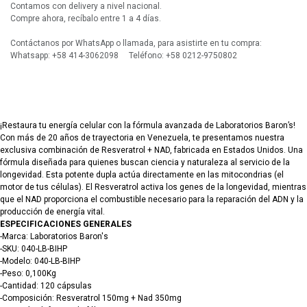
Contamos con delivery a nivel nacional.
Compre ahora, recíbalo entre 1 a 4 días.
Contáctanos por WhatsApp o llamada, para asistirte en tu compra:
Whatsapp: +58 414-3062098 Teléfono: +58 0212-9750802
¡Restaura tu energía celular con la fórmula avanzada de Laboratorios Baron’s!
Con más de 20 años de trayectoria en Venezuela, te presentamos nuestra
exclusiva combinación de Resveratrol + NAD, fabricada en Estados Unidos. Una
fórmula diseñada para quienes buscan ciencia y naturaleza al servicio de la
longevidad. Esta potente dupla actúa directamente en las mitocondrias (el
motor de tus células). El Resveratrol activa los genes de la longevidad, mientras
que el NAD proporciona el combustible necesario para la reparación del ADN y la
producción de energía vital.
ESPECIFICACIONES GENERALES
-Marca: Laboratorios Baron's
-SKU: 040-LB-BIHP
-Modelo: 040-LB-BIHP
-Peso: 0,100Kg
-Cantidad: 120 cápsulas
-Composición: Resveratrol 150mg + Nad 350mg