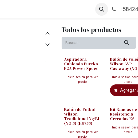
+58424
arcas
Productos
Contáctanos
Empleos
Todos los productos
Aspiradora
Balón de Vole
Cableada Eureka
Wilson AVP
E2A Power Speed
Castaway (NO
Inicia sesión para ver
Inicia sesión para
precio
precio
Agregar a
Balón de Futbol
Kit Bandas de
Wilson
Resistencia
Tradicional Ng/Bl
Cerradas K6
(NO.5) (H8755)
Inicia sesión para
Inicia sesión para ver
precio
precio