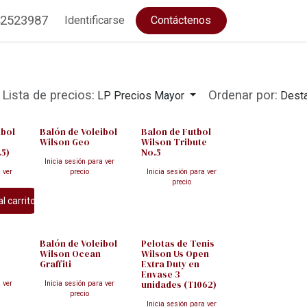
2523987
Identificarse
Contáctenos
Lista de precios:
Ordenar por:
LP Precios Mayor
Dest
ibol
Balón de Voleibol
Balon de Futbol
Wilson Geo
Wilson Tribute
.5)
No.5
Inicia sesión para ver
 ver
precio
Inicia sesión para ver
precio
l carrito
Balón de Voleibol
Pelotas de Tenis
Wilson Ocean
Wilson Us Open
Graffiti
Extra Duty en
Envase 3
unidades (T1062)
 ver
Inicia sesión para ver
precio
Inicia sesión para ver