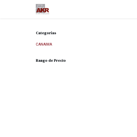
Ir al contenido
Inicio
Nuestra empresa
M
Categorías
CANAIMA
Rango de Precio