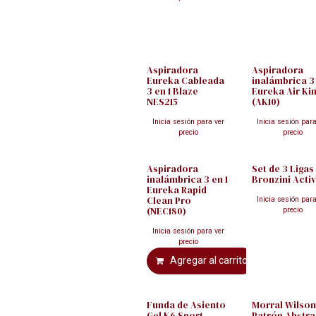
Aspiradora
Aspiradora
Eureka Cableada
inalámbrica 3 
3 en 1 Blaze
Eureka Air Kin
NES215
(AK10)
Inicia sesión para ver
Inicia sesión para
precio
precio
Aspiradora
Set de 3 Ligas
inalámbrica 3 en 1
Bronzini Acti
Eureka Rapid
Clean Pro
Inicia sesión para
(NEC180)
precio
Inicia sesión para ver
precio
Agregar al carrito
Funda de Asiento
Morral Wilso
Gel K6 Sport
Patrón Abstr