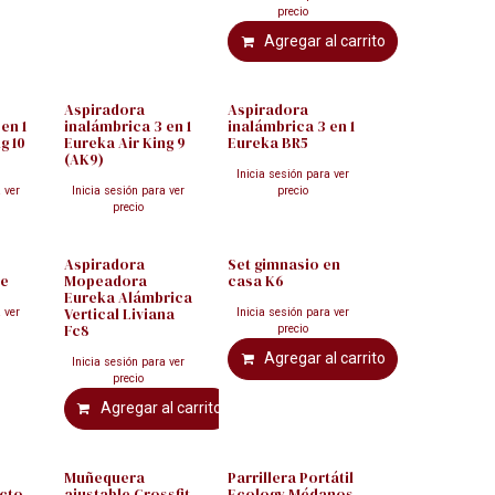
precio
Agregar al carrito
Aspiradora
Aspiradora
en 1
inalámbrica 3 en 1
inalámbrica 3 en 1
g 10
Eureka Air King 9
Eureka BR5
(AK9)
Inicia sesión para ver
 ver
Inicia sesión para ver
precio
precio
Aspiradora
Set gimnasio en
ve
Mopeadora
casa K6
Eureka Alámbrica
Vertical Liviana
 ver
Inicia sesión para ver
Fc8
precio
Agregar al carrito
Inicia sesión para ver
precio
Agregar al carrito
n
Muñequera
Parrillera Portátil
acto
ajustable Crossfit
Ecology Médanos