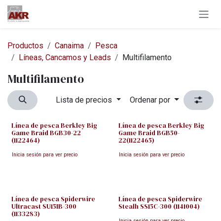
Ir al contenido
Productos
Canaima
Pesca
Líneas, Cancamos y Leads
Multifilamento
Multifilamento
Lista de precios
Ordenar por
Línea de pesca Berkley Big
Línea de pesca Berkley Big
Game Braid BGB30-22
Game Braid BGB50-
(1122464)
22(1122465)
Inicia sesión para ver precio
Inicia sesión para ver precio
Línea de pesca Spiderwire
Línea de pesca Spiderwire
Ultracast SU15IB-300
Stealh SS15C-300 (1141004)
(1133283)
Inicia sesión para ver precio