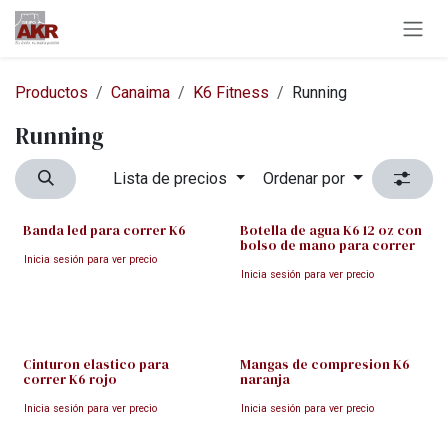
Ir al contenido
Productos
Canaima
K6 Fitness
Running
Running
Lista de precios
Ordenar por
Banda led para correr K6
Botella de agua K6 12 oz con
bolso de mano para correr
Inicia sesión para ver precio
Inicia sesión para ver precio
Cinturon elastico para
Mangas de compresion K6
correr K6 rojo
naranja
Inicia sesión para ver precio
Inicia sesión para ver precio