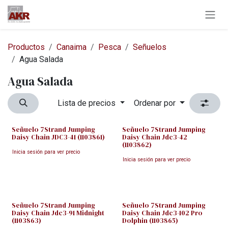
Ir al contenido
Productos
Canaima
Pesca
Señuelos
Agua Salada
Agua Salada
Lista de precios
Ordenar por
Señuelo 7Strand Jumping
Señuelo 7Strand Jumping
Daisy Chain JDC3-41 (1103861)
Daisy Chain Jdc3-42
(1103862)
Inicia sesión para ver precio
Inicia sesión para ver precio
Señuelo 7Strand Jumping
Señuelo 7Strand Jumping
Daisy Chain Jdc3-91 Midnight
Daisy Chain Jdc3-102 Pro
(1103863)
Dolphin (1103865)