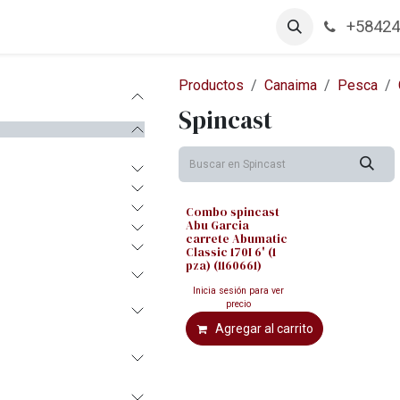
+58424
arcas
Productos
Contáctanos
Empleos
Productos
Canaima
Pesca
Spincast
Combo spincast
Abu Garcia
carrete Abumatic
Classic 170I 6' (1
pza) (1160661)
Inicia sesión para ver
precio
Agregar al carrito