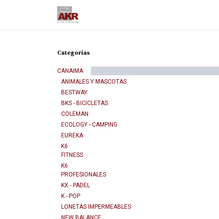
Ir al contenido
Inicio
Nuestra empresa
M
Categorías
CANAIMA
ANIMALES Y MASCOTAS
BESTWAY
BKS - BICICLETAS
COLEMAN
ECOLOGY - CAMPING
EUREKA
K6
FITNESS
K6
PROFESIONALES
KX - PADEL
K - POP
LONETAS IMPERMEABLES
NEW BALANCE