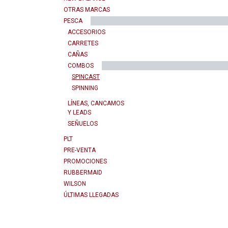
OTRAS MARCAS
PESCA
ACCESORIOS
CARRETES
CAÑAS
COMBOS
SPINCAST
SPINNING
LÍNEAS, CANCAMOS
Y LEADS
SEÑUELOS
PLT
PRE-VENTA
PROMOCIONES
RUBBERMAID
WILSON
ÚLTIMAS LLEGADAS