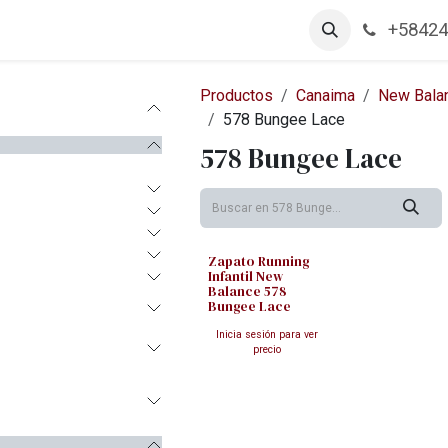
+58424
arcas
Productos
Contáctanos
Empleos
Productos
Canaima
New Bala
578 Bungee Lace
578 Bungee Lace
Zapato Running
Infantil New
Balance 578
Bungee Lace
Inicia sesión para ver
precio