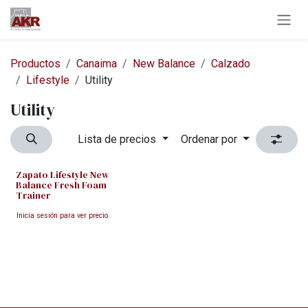
Ir al contenido
Productos
Canaima
New Balance
Calzado
Lifestyle
Utility
Utility
Lista de precios
Ordenar por
Zapato Lifestyle New
Balance Fresh Foam
Trainer
Inicia sesión para ver precio