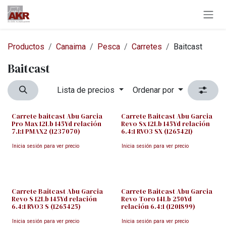
Ir al contenido
Productos
Canaima
Pesca
Carretes
Baitcast
Baitcast
Lista de precios
Ordenar por
Carrete baitcast Abu Garcia
Carrete Baitcast Abu Garcia
Pro Max 12Lb 145Yd relación
Revo Sx 12Lb 145Yd relación
7.1:1 PMAX2 (1237070)
6.4:1 RVO3 SX (1265421)
Inicia sesión para ver precio
Inicia sesión para ver precio
Carrete Baitcast Abu Garcia
Carrete Baitcast Abu Garcia
Revo S 12Lb 145Yd relación
Revo Toro 14Lb 250Yd
6.4:1 RVO3 S (1265425)
relación 6.4:1 (1201899)
Inicia sesión para ver precio
Inicia sesión para ver precio