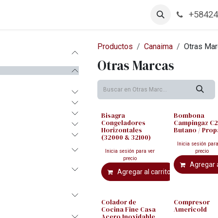
+58424
arcas
Productos
Contáctanos
Empleos
Productos
Canaima
Otras Ma
Otras Marcas
Bisagra
Bombona
Congeladores
Campingaz C
Horizontales
Butano / Pro
(32000 & 32100)
Inicia sesión para
Inicia sesión para ver
precio
precio
Agregar a
Agregar al carrito
Colador de
Compresor
Cocina Fine Casa
Americold
Acero Inoxidable