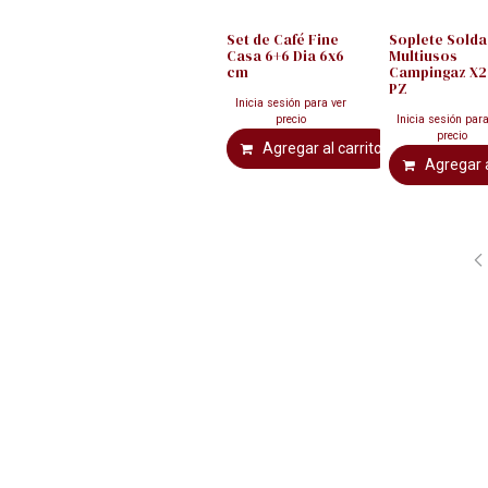
Set de Café Fine
Soplete Sold
Casa 6+6 Dia 6x6
Multiusos
cm
Campingaz X
PZ
Inicia sesión para ver
precio
Inicia sesión para
precio
Agregar al carrito
Agregar a