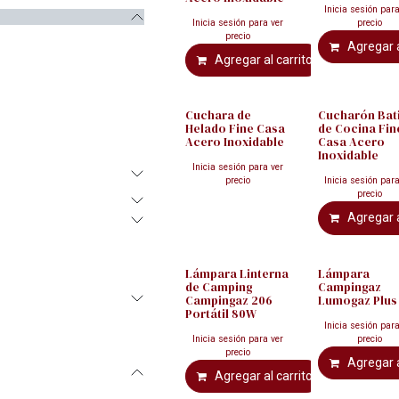
Inicia sesión para
Inicia sesión para ver
precio
precio
Agregar a
Agregar al carrito
Cuchara de
Cucharón Bat
Helado Fine Casa
de Cocina Fin
Acero Inoxidable
Casa Acero
Inoxidable
Inicia sesión para ver
precio
Inicia sesión para
precio
Agregar a
Lámpara Linterna
Lámpara
de Camping
Campingaz
Campingaz 206
Lumogaz Plus
Portátil 80W
Inicia sesión para
Inicia sesión para ver
precio
precio
Agregar a
Agregar al carrito