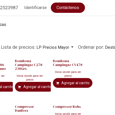
2523987
Identificarse
Contáctenos
rcas
Lista de precios:
Ordenar por:
LP Precios Mayor
Dest
Bombona
Bombona
206
Campingaz C270
Campingaz CV470
pano
230Grs
Inicia sesión para ver
 ver
Inicia sesión para ver
precio
precio
Agregar al carrito
l carrito
Agregar al carrito
Compresor
Compresor Rohs
Danfoss
Inicia sesión para ver