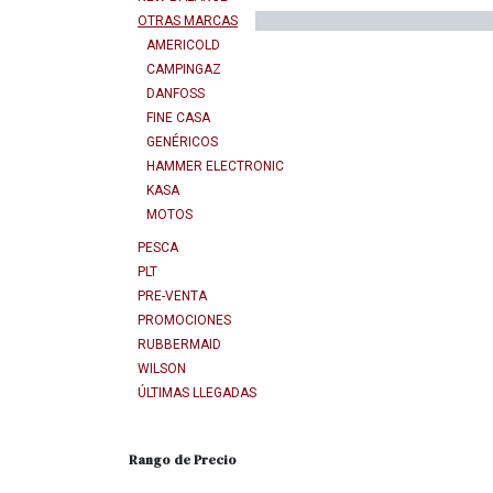
OTRAS MARCAS
AMERICOLD
CAMPINGAZ
DANFOSS
FINE CASA
GENÉRICOS
HAMMER ELECTRONIC
KASA
MOTOS
PESCA
PLT
PRE-VENTA
PROMOCIONES
RUBBERMAID
WILSON
ÚLTIMAS LLEGADAS
Rango de Precio