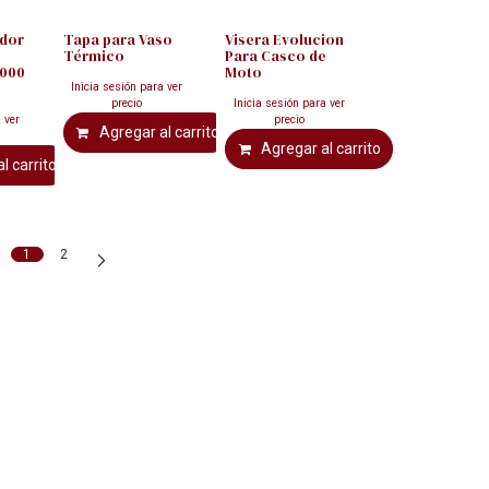
ador
Tapa para Vaso
Visera Evolucion
Térmico
Para Casco de
2000
Moto
Inicia sesión para ver
precio
Inicia sesión para ver
 ver
precio
Agregar al carrito
Agregar al carrito
l carrito
1
2