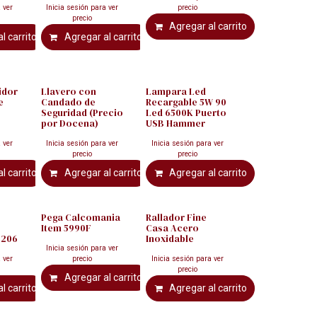
 ver
Inicia sesión para ver
precio
precio
Agregar al carrito
l carrito
Agregar al carrito
idor
Llavero con
Lampara Led
e
Candado de
Recargable 5W 90
Seguridad (Precio
Led 6500K Puerto
por Docena)
USB Hammer
 ver
Inicia sesión para ver
Inicia sesión para ver
precio
precio
l carrito
Agregar al carrito
Agregar al carrito
Pega Calcomania
Rallador Fine
Item 5990F
Casa Acero
 206
Inoxidable
Inicia sesión para ver
 ver
precio
Inicia sesión para ver
precio
Agregar al carrito
l carrito
Agregar al carrito