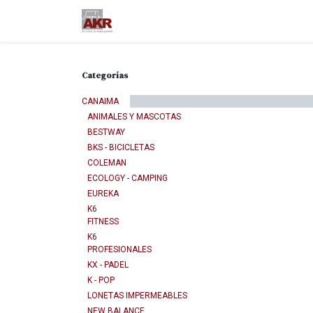
Ir al contenido
Inicio
Nuestra empresa
M
Categorías
CANAIMA
ANIMALES Y MASCOTAS
BESTWAY
BKS - BICICLETAS
COLEMAN
ECOLOGY - CAMPING
EUREKA
K6
FITNESS
K6
PROFESIONALES
KX - PADEL
K - POP
LONETAS IMPERMEABLES
NEW BALANCE