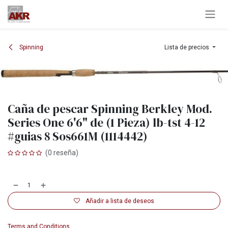
Ir al contenido
Spinning
Lista de precios
Caña de pescar Spinning Berkley Mod.
Series One 6'6" de (1 Pieza) lb-tst 4-12
#guias 8 Sos661M (1114442)
(0 reseña)
Añadir a lista de deseos
Terms and Conditions