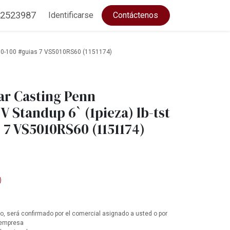
2523987
Identificarse
Contáctenos
t 50-100 #guias 7 VS5010RS60 (1151174)
ar Casting Penn
 V Standup 6` (1pieza) lb-tst
 7 VS5010RS60 (1151174)
, será confirmado por el comercial asignado a usted o por
 empresa