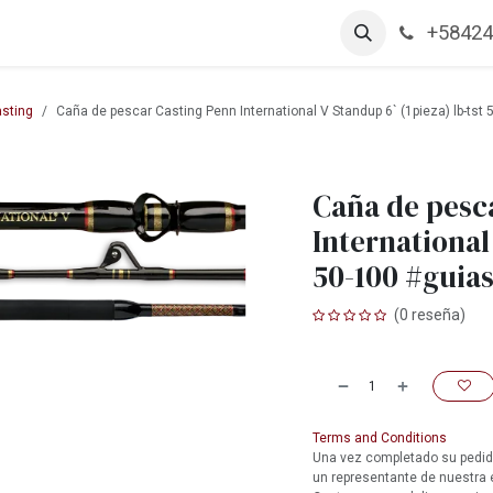
+58424
arcas
Productos
Contáctanos
Empleos
sting
Caña de pescar Casting Penn International V Standup 6` (1pieza) lb-ts
Caña de pesc
International
50-100 #guias
(0 reseña)
Terms and Conditions
Una vez completado su pedido
un representante de nuestra