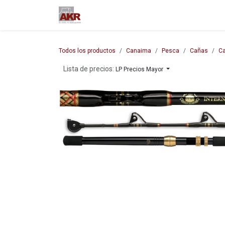
Ir al contenido
Inicio
Nuestra empresa
M
Todos los productos
Canaima
Pesca
Cañas
Ca
Lista de precios:
LP Precios Mayor