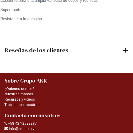
Excelente para una amplia variedad de cebos y técnicas.
Super fuerte
Resistente a la abrasión
Reseñas de los clientes
Sobre Grupo AKR
¿Quiénes somos?
Nuestras marcas
Recursos y videos
Trabaja con nosotros
Contacta con nosotros
+58 424-2523987
info@akr.com.ve