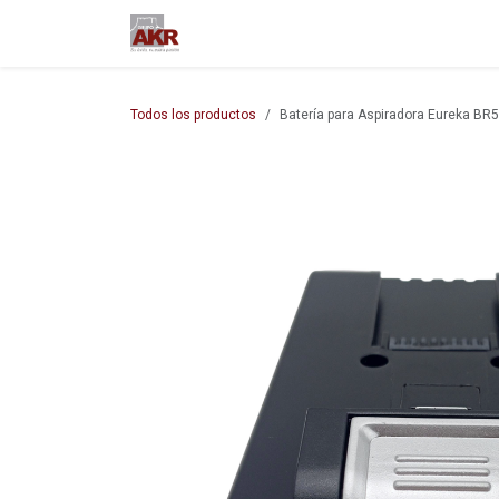
Ir al contenido
Inicio
Nuestra empresa
M
Todos los productos
Batería para Aspiradora Eureka BR5