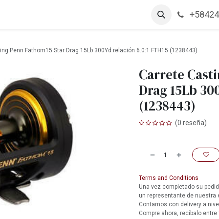
+58424
arcas
Productos
Contáctanos
Empleos
ting Penn Fathom15 Star Drag 15Lb 300Yd relación 6.0:1 FTH15 (1238443)
Carrete Cast
Drag 15Lb 300
(1238443)
(0 reseña)
Terms and Conditions
Una vez completado su pedido
un representante de nuestra
Contamos con delivery a nive
Compre ahora, recíbalo entre 