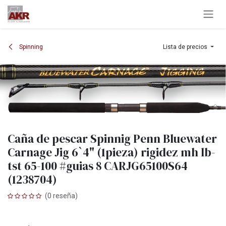
Ir al contenido
Spinning
Lista de precios
Caña de pescar Spinnig Penn Bluewater
Carnage Jig 6`4" (1pieza) rigidez mh lb-
tst 65-100 #guias 8 CARJG65100S64
(1238704)
(0 reseña)