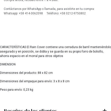
Compre ahora, recíbalo entre 1 a 4 días.
Contáctanos por WhatsApp o llamada, para asistirte en tu compra:
Whatsapp: +58 414-3062098 Teléfono: +58 0212-9750802
CARACTERÍSTICAS El Rain Cover contiene una cerradura de barril manteniéndolo
asegurado y en posición, se dobla y se guarda en su propio forro de bolsillo,
ahorra espacio en el morral para otros objetos
DIMENSION
Dimensiones del producto: 88 x 82 cm
Dimensiones del empaque para envío: 3 x 8 x 8 cm
Peso para envío: 0,23 kg
Reseñas de los clientes