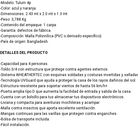
-Modelo: Tulum 4p
-Color: azul y naranja.
-Dimensiones: 2.43 mt x 2.0 mt x 1.3 mt
-Peso: 3,788 Kg
-Contenido del empaque: 1 carpa.
-Garantía: defectos de fábrica.
-Composición: Malla Polivinílica (PVC o derivado específico).
-País de origen: Bangladesh.
DETALLES DEL PRODUCTO
-Capacidad para 4 personas.
-Toldo 3/4 con estructura que protege contra agentes externos.
-Sistema WHEATHERTEC con esquinas soldadas y costuras invertidas y selladas pa
-Tecnología UVGuard que ayuda a proteger la casa de los rayos dañinos del sol.
-Estructura resistente para soportar vientos de hasta 56 km/h+.
-Puerta amplia tipo D que aumenta la facilidad de entrada y salida de la casa.
-Cuenta con un bolsillo para tus almacenar tus dispositivos electrónicos.
-Liviana y compacta para aventuras mochileras y acampar.
-Malla contra insectos que aporta excelente ventilación.
-Mangas continuas para las varillas que protegen contra enganches.
-Bolsa de transporte incluida.
-Fácil instalación.