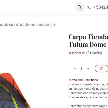
+58424
arcas
Productos
Contáctanos
Empleos
enda de Campaña Coleman Tulum Dome 4P
Carpa Tiend
Tulum Dome
(0 reseña)
Terms and Conditions
Una vez completado su pedido
un representante de nuestra
Contamos con delivery a nive
Compre ahora, recíbalo entre 
Contáctanos por WhatsApp o l