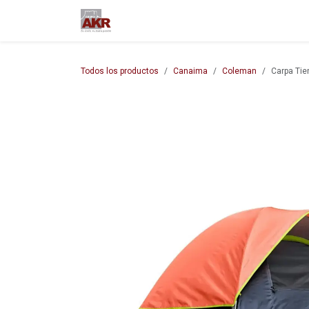
Ir al contenido
Inicio
Nuestra empresa
M
Todos los productos
Canaima
Coleman
Carpa Ti