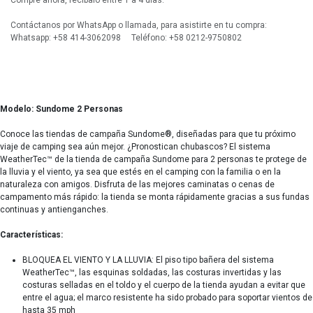
Compre ahora, recíbalo entre 1 a 4 días.
Contáctanos por WhatsApp o llamada, para asistirte en tu compra:
Whatsapp: +58 414-3062098 Teléfono: +58 0212-9750802
Modelo: Sundome 2 Personas
Conoce las tiendas de campaña Sundome®, diseñadas para que tu próximo
viaje de camping sea aún mejor. ¿Pronostican chubascos? El sistema
WeatherTec™ de la tienda de campaña Sundome para 2 personas te protege de
la lluvia y el viento, ya sea que estés en el camping con la familia o en la
naturaleza con amigos. Disfruta de las mejores caminatas o cenas de
campamento más rápido: la tienda se monta rápidamente gracias a sus fundas
continuas y antienganches.
Características:
BLOQUEA EL VIENTO Y LA LLUVIA: El piso tipo bañera del sistema
WeatherTec™, las esquinas soldadas, las costuras invertidas y las
costuras selladas en el toldo y el cuerpo de la tienda ayudan a evitar que
entre el agua; el marco resistente ha sido probado para soportar vientos de
hasta 35 mph