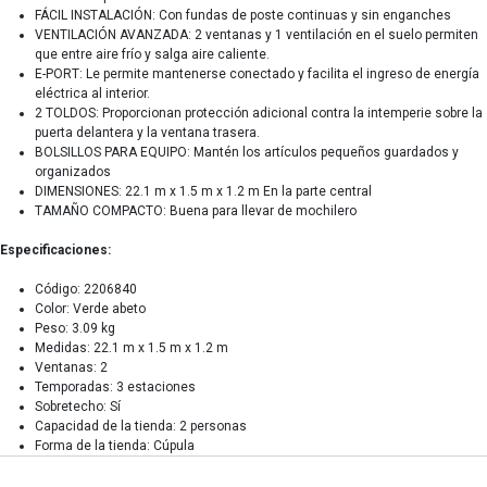
FÁCIL INSTALACIÓN: Con fundas de poste continuas y sin enganches
VENTILACIÓN AVANZADA: 2 ventanas y 1 ventilación en el suelo permiten
que entre aire frío y salga aire caliente.
E-PORT: Le permite mantenerse conectado y facilita el ingreso de energía
eléctrica al interior.
2 TOLDOS: Proporcionan protección adicional contra la intemperie sobre la
puerta delantera y la ventana trasera.
BOLSILLOS PARA EQUIPO: Mantén los artículos pequeños guardados y
organizados
DIMENSIONES: 22.1 m x 1.5 m x 1.2 m En la parte central
TAMAÑO COMPACTO: Buena para llevar de mochilero
Especificaciones:
Código: 2206840
Color: Verde abeto
Peso: 3.09 kg
Medidas: 22.1 m x 1.5 m x 1.2 m
Ventanas: 2
Temporadas: 3 estaciones
Sobretecho: Sí
Capacidad de la tienda: 2 personas
Forma de la tienda: Cúpula