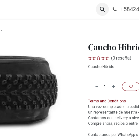
+58424
arcas
Productos
Contáctanos
Empleos
0"
Caucho Híbri
(0 reseña)
Caucho Híbrido
Terms and Conditions
Una vez completado su pedido
un representante de nuestra
Contamos con delivery a nive
Compre ahora, recíbalo entre 
Contáctanos por WhatsApp o l