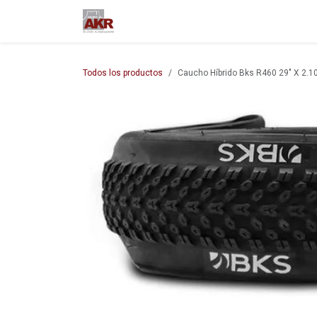
Ir al contenido
Inicio
Nuestra empresa
M
Todos los productos
Caucho Híbrido Bks R460 29" X 2.1