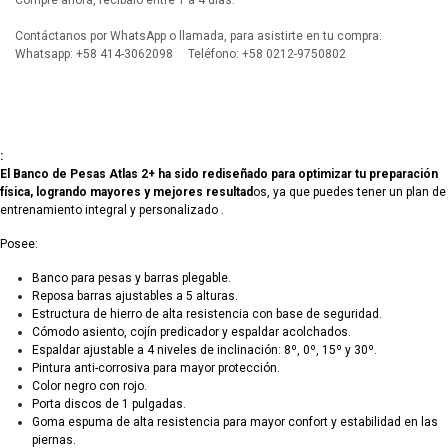
Compre ahora, recíbalo entre 1 a 4 días.
Contáctanos por WhatsApp o llamada, para asistirte en tu compra:
Whatsapp: +58 414-3062098 Teléfono: +58 0212-9750802
:
El Banco de Pesas Atlas 2+ ha sido rediseñado para optimizar tu preparación
física, logrando mayores y mejores resultad
os, ya que puedes tener un plan de
entrenamiento integral y personalizado .
Posee:
Banco para pesas y barras plegable.
Reposa barras ajustables a 5 alturas.
Estructura de hierro de alta resistencia con base de seguridad.
Cómodo asiento,
cojín predicador
y espaldar acolchados.
Espaldar ajustable a 4 niveles de inclinación: 8º, 0º, 15º y 30º.
Pintura anti-corrosiva para mayor protección.
Color negro con rojo.
Porta discos de 1 pulgadas.
Goma espuma de alta resistencia para mayor confort y estabilidad en las
piernas.