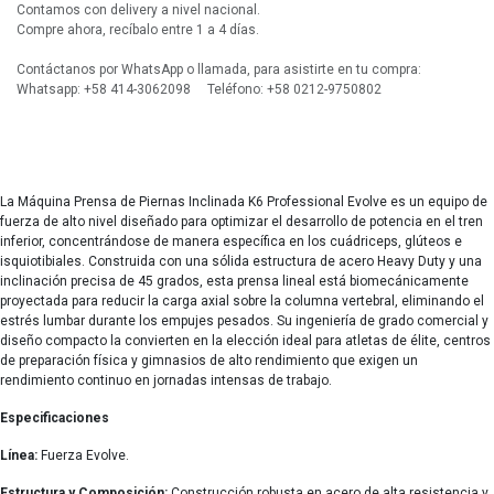
Contamos con delivery a nivel nacional.
Compre ahora, recíbalo entre 1 a 4 días.
Contáctanos por WhatsApp o llamada, para asistirte en tu compra:
Whatsapp: +58 414-3062098 Teléfono: +58 0212-9750802
La Máquina Prensa de Piernas Inclinada K6 Professional Evolve es un equipo de
fuerza de alto nivel diseñado para optimizar el desarrollo de potencia en el tren
inferior, concentrándose de manera específica en los cuádriceps, glúteos e
isquiotibiales. Construida con una sólida estructura de acero Heavy Duty y una
inclinación precisa de 45 grados, esta prensa lineal está biomecánicamente
proyectada para reducir la carga axial sobre la columna vertebral, eliminando el
estrés lumbar durante los empujes pesados. Su ingeniería de grado comercial y
diseño compacto la convierten en la elección ideal para atletas de élite, centros
de preparación física y gimnasios de alto rendimiento que exigen un
rendimiento continuo en jornadas intensas de trabajo.
Especificaciones
Línea:
Fuerza Evolve.
Estructura y Composición:
Construcción robusta en acero de alta resistencia y