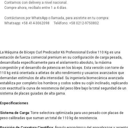
Contamos con delivery a nivel nacional.
Compre ahora, recíbalo entre 1 a 4 días.
Contáctanos por WhatsApp o llamada, para asistirte en tu compra:
Whatsapp: +58 414-3062098 Teléfono: +58 0212-9750802
La Máquina de Bíceps Curl Predicador K6 Professional Evolve 110 Kg es una
estación de fuerza comercial premium en su configuración de carga pesada,
desarrollada específicamente para el aislamiento absoluto, la máxima
congestión y el desarrollo de potencia en los bíceps. Esta versión con torre de
110 kg está orientada a atletas de alto rendimiento y usuarios avanzados que
demandan estímulos de alta intensidad. Su ingeniería biomecánica avanzada
estabiliza por completo los hombros y codos sobre su cojín inclinado, replicando
con exactitud la curva de resistencia del peso libre bajo la total seguridad de un
sistema de placas guiadas de alta gama.
Especificaciones
Sistema de Carga:
Torre selectora optimizada para uso pesado con placas de
peso calibradas que suman un total de 110 kg de resistencia.
Posición de Curvatura Científica:
Ángulo ergonómico del apoyabrazos y asiento