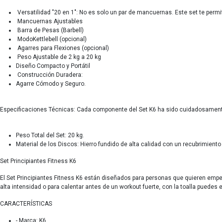
Versatilidad "20 en 1": No es solo un par de mancuernas. Este set te perm
Mancuernas Ajustables
Barra de Pesas (Barbell)
ModoKettlebell (opcional)
Agarres para Flexiones (opcional)
Peso Ajustable de 2 kg a 20 kg
Diseño Compacto y Portátil
⁠Construcción Duradera:
Agarre Cómodo y Seguro.
Especificaciones Técnicas: Cada componente del Set K6 ha sido cuidadosamente
Peso Total del Set: 20 kg.
Material de los Discos: Hierro fundido de alta calidad con un recubrimiento
Set Principiantes Fitness K6
El Set Principiantes Fitness K6 están diseñados para personas que quieren empe
alta intensidad o para calentar antes de un workout fuerte, con la toalla puede
CARACTERÍSTICAS
- Marca: K6.