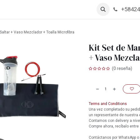
+58424
arcas
Productos
Contáctanos
Empleos
Saltar + Vaso Mezclador + Toalla Microfibra
Kit Set de Ma
+ Vaso Mezcla
(0 reseña)
Terms and Conditions
Una vez completado su pedido
un representante de nuestra
Contamos con delivery a nive
Compre ahora, recíbalo entre 
Contáctanos por WhatsApp o l