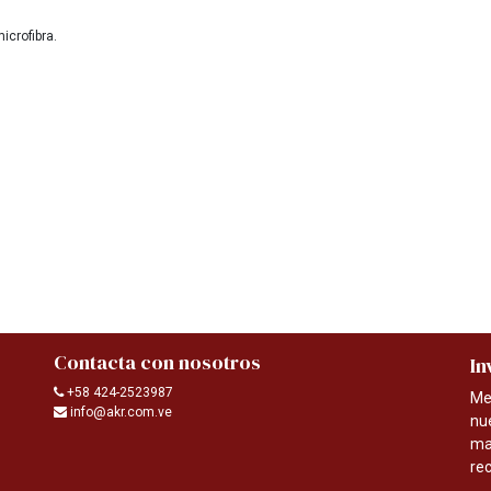
microfibra.
Contacta con nosotros
In
+58 424-2523987
Me
info@akr.com.ve
nu
ma
re