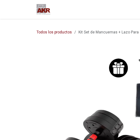
Ir al contenido
Inicio
Nuestra empresa
M
Todos los productos
Kit Set de Mancuernas + Lazo Para 