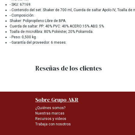
- SKU: 67169.
- Contenido del set: Shaker de 700 ml, Cuerda de saltar Apolo IV, Toalla de 
- Composición:
Shaker: Polipropileno Libre de BPA.
Cuerda de saltar: PP: 40% PVC: 40% ACERO:15% ABS: 5%
Toalla de microfibra: 80% Poliéster, 20% Poliamida.
- Peso: 0,500 kg.
- Garantía del proveedor: 6 meses.
Reseñas de los clientes
Sobre Grupo AKR
¿Quiénes somos?
Nuestras marcas
Recursos y videos
Trabaja con nosotros