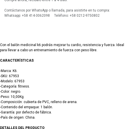
Compre ahora, recíbalo entre 1 a 4 días.
Contáctanos por WhatsApp o llamada, para asistirte en tu compra:
Whatsapp: +58 414-3062098 Teléfono: +58 0212-9750802
Con el balón medicinal k6 podrás mejorar tu cardio, resistencia y fuerza. Ideal
para llevar a cabo un entrenamiento de fuerza con peso libre.
CARACTERÍSTICAS
-Marca: K6.
-SKU: 67953
-Modelo: 67953
-Categoría: fitness.
-Color: negro.
-Peso: 10,00Kg.
-Composición: cubierta de PVC, relleno de arena.
-Contenido del empaque: 1 balón.
-Garantía: por defecto de fábrica.
-País de origen: China.
DETALLES DEL PRODUCTO