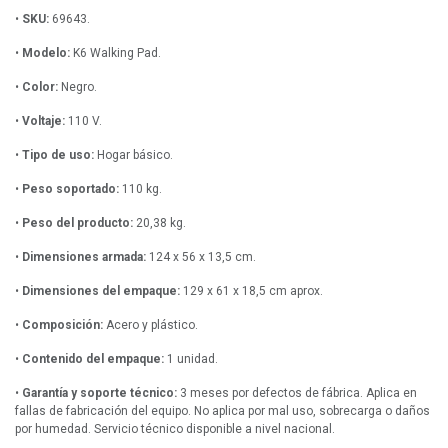
•
SKU:
69643.
•
Modelo:
K6 Walking Pad.
•
Color:
Negro.
•
Voltaje:
110 V.
•
Tipo de uso:
Hogar básico.
•
Peso soportado:
110 kg.
•
Peso del producto:
20,38 kg.
•
Dimensiones armada:
124 x 56 x 13,5 cm.
•
Dimensiones del empaque:
129 x 61 x 18,5 cm aprox.
•
Composición:
Acero y plástico.
•
Contenido del empaque:
1 unidad.
•
Garantía y soporte técnico:
3 meses por defectos de fábrica. Aplica en
fallas de fabricación del equipo. No aplica por mal uso, sobrecarga o daños
por humedad. Servicio técnico disponible a nivel nacional.