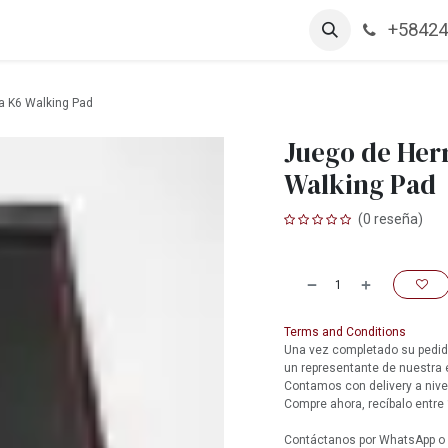
+58424
arcas
Productos
Contáctanos
Empleos
a K6 Walking Pad
Juego de Her
Walking Pad
(0 reseña)
Terms and Conditions
Una vez completado su pedido
un representante de nuestra
Contamos con delivery a nive
Compre ahora, recíbalo entre 
Contáctanos por WhatsApp o l