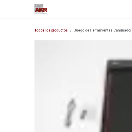
Ir al contenido
Inicio
Nuestra empresa
M
Todos los productos
Juego de Herramientas Caminador