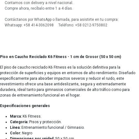
Contamos con delivery a nivel nacional.
Compre ahora, recíbalo entre 1 a 4 días.
Contáctanos por WhatsApp o llamada, para asistirte en tu compra:
Whatsapp: +58 414-3062098 Teléfono: +58 0212-9750802
Piso en Caucho Reciclado K6 Fitness - 1 cm de Grosor (50 x 50 cm)
El piso de caucho reciclado K6 Fitness es la solución definitiva para la
protección de superficies y equipos en entornos de alto rendimiento. Diseñado
específicamente para absorber impactos severos y reducir el ruido, este
revestimiento ofrece una base antideslizante, segura y extremadamente
duradera, ideal tanto para gimnasios comerciales de alto tráfico como para
zonas de entrenamiento funcional en el hogar.
Especificaciones generales
Marca:
K6 Fitness.
Categoría:
Pisos y protección.
Línea:
Entrenamiento funcional / Gimnasio.
Color:
Negro
Dimensiones por unidad:
50 x 50 cm.