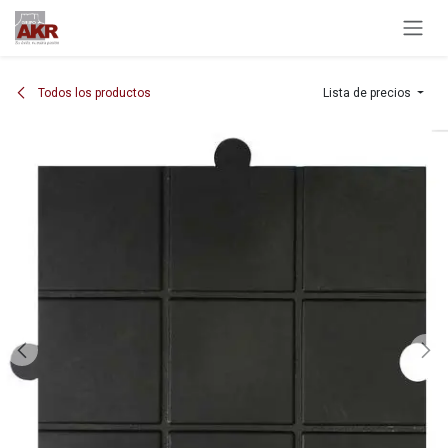
Ir al contenido
Todos los productos
Lista de precios