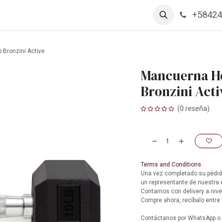
+58424
arcas
Productos
Contáctanos
Empleos
 Bronzini Active
Mancuerna He
Bronzini Acti
(0 reseña)
Terms and Conditions
Una vez completado su pedido
un representante de nuestra
Contamos con delivery a nive
Compre ahora, recíbalo entre 
Contáctanos por WhatsApp o l