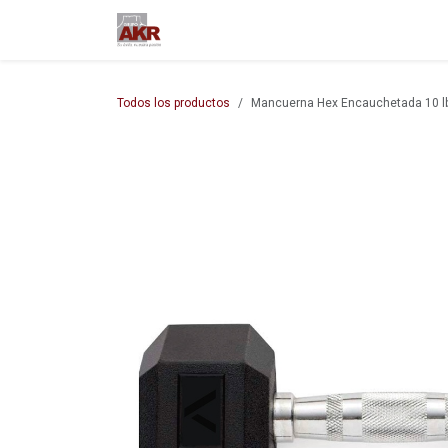
Ir al contenido
Inicio
Nuestra empresa
M
Todos los productos
Mancuerna Hex Encauchetada 10 lb