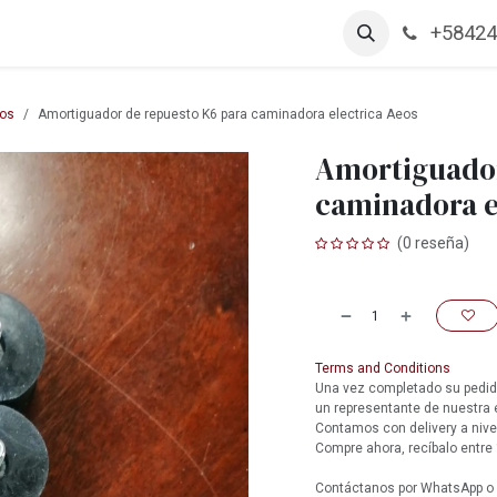
+58424
arcas
Productos
Contáctanos
Empleos
os
Amortiguador de repuesto K6 para caminadora electrica Aeos
Amortiguador
caminadora e
(0 reseña)
Terms and Conditions
Una vez completado su pedido
un representante de nuestra
Contamos con delivery a nive
Compre ahora, recíbalo entre 
Contáctanos por WhatsApp o l