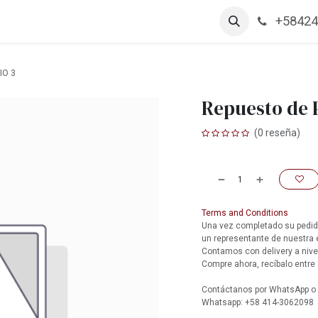
+58424
arcas
Productos
Contáctanos
Empleos
IO 3
Repuesto de P
(0 reseña)
Terms and Conditions
Una vez completado su pedido
un representante de nuestra
Contamos con delivery a nive
Compre ahora, recíbalo entre 
Contáctanos por WhatsApp o l
Whatsapp: +58 414-3062098