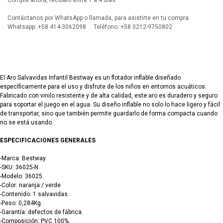
Compre ahora, recíbalo entre 1 a 4 días.
Contáctanos por WhatsApp o llamada, para asistirte en tu compra:
Whatsapp: +58 414-3062098 Teléfono: +58 0212-9750802
El Aro Salvavidas Infantil Bestway es un flotador inflable diseñado
específicamente para el uso y disfrute de los niños en entornos acuáticos.
Fabricado con vinilo resistente y de alta calidad, este aro es duradero y seguro
para soportar el juego en el agua. Su diseño inflable no solo lo hace ligero y fácil
de transportar, sino que también permite guardarlo de forma compacta cuando
no se está usando.
ESPECIFICACIONES GENERALES
-Marca: Bestway.
-SKU: 36025-N.
-Modelo: 36025.
-Color: naranja / verde
-Contenido: 1 salvavidas.
-Peso: 0,284Kg.
-Garantía: defectos de fábrica.
-Composición: PVC 100%.