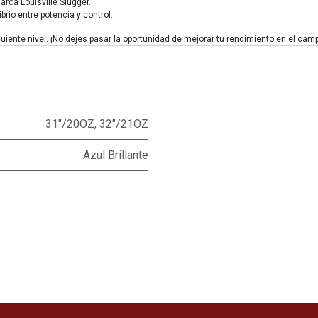
arca Louisville Slugger.
brio entre potencia y control.
iguiente nivel. ¡No dejes pasar la oportunidad de mejorar tu rendimiento en el cam
31"/20OZ
,
32"/21OZ
Azul Brillante