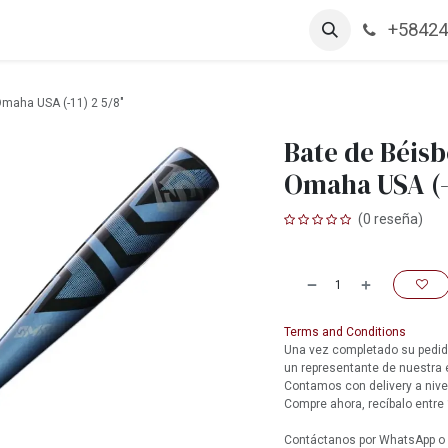
+58424
arcas
Productos
Contáctanos
Empleos
 Omaha USA (-11) 2 5/8"
Bate de Béisb
Omaha USA (-1
(0 reseña)
Terms and Conditions
Una vez completado su pedido
un representante de nuestra
Contamos con delivery a nive
Compre ahora, recíbalo entre 
Contáctanos por WhatsApp o l