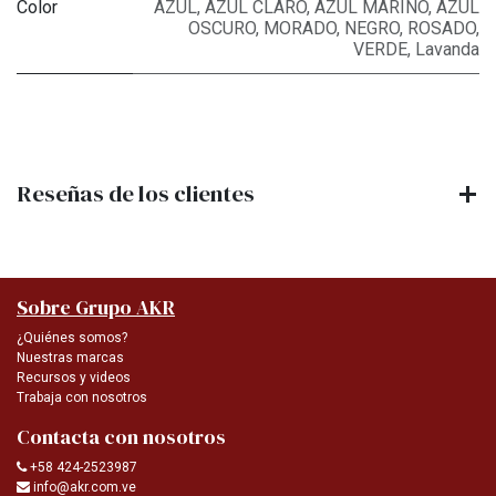
Color
AZUL
,
AZUL CLARO
,
AZUL MARINO
,
AZUL
OSCURO
,
MORADO
,
NEGRO
,
ROSADO
,
VERDE
,
Lavanda
Reseñas de los clientes
Sobre Grupo AKR
¿Quiénes somos?
Nuestras marcas
Recursos y videos
Trabaja con nosotros
Contacta con nosotros
+58 424-2523987
info@akr.com.ve