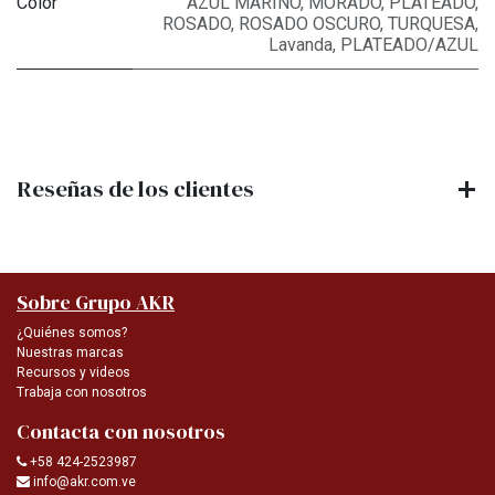
Color
AZUL MARINO
,
MORADO
,
PLATEADO
,
ROSADO
,
ROSADO OSCURO
,
TURQUESA
,
Lavanda
,
PLATEADO/AZUL
Reseñas de los clientes
Sobre Grupo AKR
¿Quiénes somos?
Nuestras marcas
Recursos y videos
Trabaja con nosotros
Contacta con nosotros
+58 424-2523987
info@akr.com.ve