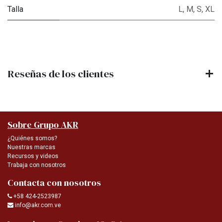
Talla
L
,
M
,
S
,
XL
Reseñas de los clientes
Sobre Grupo AKR
¿Quiénes somos?
Nuestras marcas
Recursos y videos
Trabaja con nosotros
Contacta con nosotros
+58 424-2523987
info@akr.com.ve