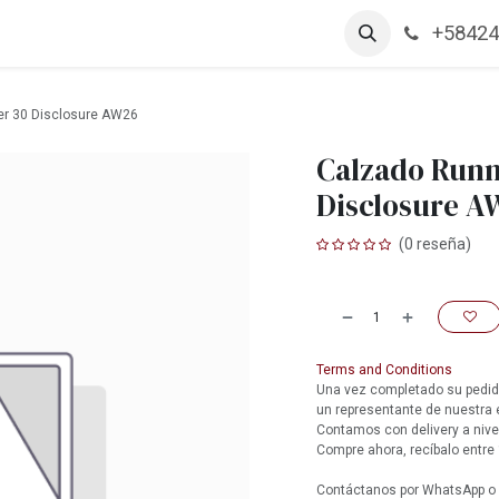
+58424
arcas
Productos
Contáctanos
Empleos
er 30 Disclosure AW26
Calzado Runn
Disclosure A
(0 reseña)
Terms and Conditions
Una vez completado su pedido
un representante de nuestra
Contamos con delivery a nive
Compre ahora, recíbalo entre 
Contáctanos por WhatsApp o l