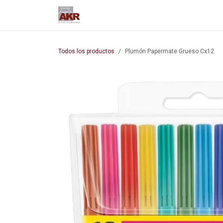
Ir al contenido
Inicio
Nuestra empresa
M
Todos los productos
Plumón Papermate Grueso Cx12