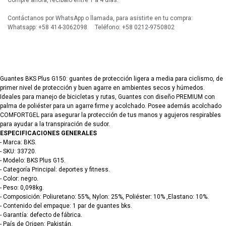
Compre ahora, recíbalo entre 1 a 4 días.
Contáctanos por WhatsApp o llamada, para asistirte en tu compra:
Whatsapp: +58 414-3062098 Teléfono: +58 0212-9750802
Guantes BKS Plus G150: guantes de protección ligera a media para ciclismo, de
primer nivel de protección y buen agarre en ambientes secos y húmedos.
Ideales para manejo de bicicletas y rutas, Guantes con diseño PREMIUM con
palma de poliéster para un agarre firme y acolchado. Posee además acolchado
COMFORTGEL para asegurar la protección de tus manos y agujeros respirables
para ayudar a la transpiración de sudor.
ESPECIFICACIONES GENERALES
- Marca: BKS.
- SKU: 33720.
- Modelo: BKS Plus G15.
- Categoría Principal: deportes y fitness.
- Color: negro.
- Peso: 0,098kg.
- Composición: Poliuretano: 55%, Nylon: 25%, Poliéster: 10% ,Elastano: 10%.
- Contenido del empaque: 1 par de guantes bks.
- Garantía: defecto de fábrica.
- País de Origen: Pakistán.