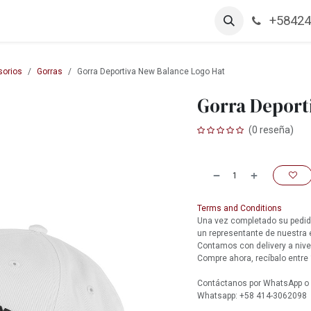
+58424
arcas
Productos
Contáctanos
Empleos
orios
Gorras
Gorra Deportiva New Balance Logo Hat
Gorra Deport
(0 reseña)
Terms and Conditions
Una vez completado su pedido
un representante de nuestra
Contamos con delivery a nive
Compre ahora, recíbalo entre 
Contáctanos por WhatsApp o l
Whatsapp: +58 414-3062098