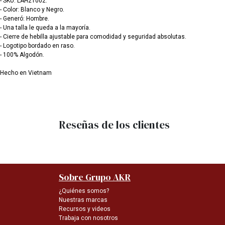
- SKU: LAH21002.
- Color: Blanco y Negro.
- Generó: Hombre.
- Una talla le queda a la mayoría.
- Cierre de hebilla ajustable para comodidad y seguridad absolutas.
- Logotipo bordado en raso.
- 100% Algodón.
Hecho en Vietnam
Reseñas de los clientes
Sobre Grupo AKR
¿Quiénes somos?
Nuestras marcas
Recursos y videos
Trabaja con nosotros