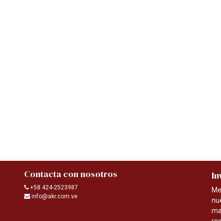
Contacta con nosotros
In
+58 424-2523987
Me
info@akr.com.ve
nu
ma
re