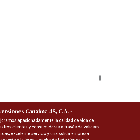
-
versiones Canaima 48, C.A.
joramos apasionadamente la calidad de vida de
estros clientes y consumidores a través de valiosas
rcas, excelente servicio y una sólida empresa
conocida a lo largo y ancho de toda Venezuela.