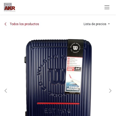
Ir al contenido
Todos los productos
Lista de precios