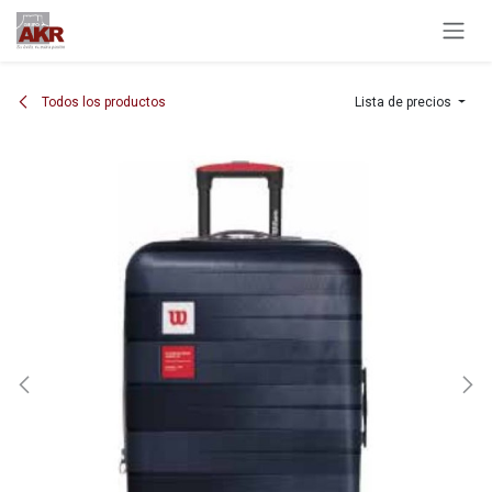
Ir al contenido
Todos los productos
Lista de precios