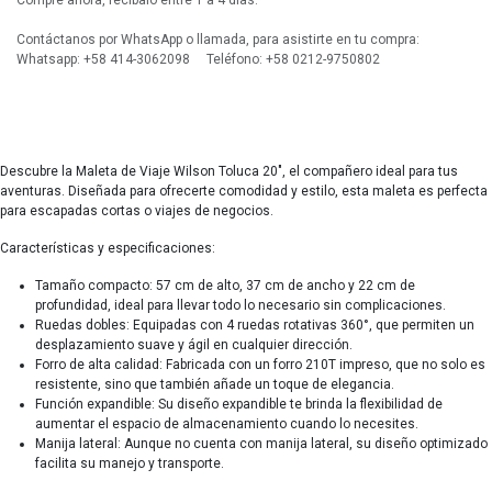
Compre ahora, recíbalo entre 1 a 4 días.
Contáctanos por WhatsApp o llamada, para asistirte en tu compra:
Whatsapp: +58 414-3062098 Teléfono: +58 0212-9750802
Descubre la Maleta de Viaje Wilson Toluca 20", el compañero ideal para tus
aventuras. Diseñada para ofrecerte comodidad y estilo, esta maleta es perfecta
para escapadas cortas o viajes de negocios.
Características y especificaciones:
Tamaño compacto: 57 cm de alto, 37 cm de ancho y 22 cm de
profundidad, ideal para llevar todo lo necesario sin complicaciones.
Ruedas dobles: Equipadas con 4 ruedas rotativas 360°, que permiten un
desplazamiento suave y ágil en cualquier dirección.
Forro de alta calidad: Fabricada con un forro 210T impreso, que no solo es
resistente, sino que también añade un toque de elegancia.
Función expandible: Su diseño expandible te brinda la flexibilidad de
aumentar el espacio de almacenamiento cuando lo necesites.
Manija lateral: Aunque no cuenta con manija lateral, su diseño optimizado
facilita su manejo y transporte.