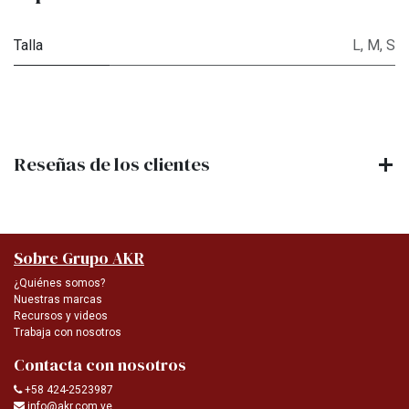
Talla
L
,
M
,
S
Reseñas de los clientes
Sobre Grupo AKR
¿Quiénes somos?
Nuestras marcas
Recursos y videos
Trabaja con nosotros
Contacta con nosotros
+58 424-2523987
info@akr.com.ve