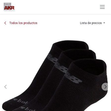
Ir al contenido
Todos los productos
Lista de precios