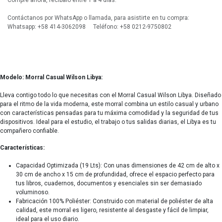
Compre ahora, recíbalo entre 1 a 4 días.
Contáctanos por WhatsApp o llamada, para asistirte en tu compra:
Whatsapp: +58 414-3062098 Teléfono: +58 0212-9750802
Modelo: Morral Casual Wilson Libya:
Lleva contigo todo lo que necesitas con el Morral Casual Wilson Libya. Diseñado
para el ritmo de la vida moderna, este morral combina un estilo casual y urbano
con características pensadas para tu máxima comodidad y la seguridad de tus
dispositivos. Ideal para el estudio, el trabajo o tus salidas diarias, el Libya es tu
compañero confiable.
Características:
Capacidad Optimizada (19 Lts): Con unas dimensiones de 42 cm de alto x
30 cm de ancho x 15 cm de profundidad, ofrece el espacio perfecto para
tus libros, cuadernos, documentos y esenciales sin ser demasiado
voluminoso.
Fabricación 100% Poliéster: Construido con material de poliéster de alta
calidad, este morral es ligero, resistente al desgaste y fácil de limpiar,
ideal para el uso diario.