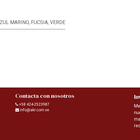
ZUL MARINO
,
FUCSIA
,
VERDE
Contacta con nosotros
In
+58 424-2523987
Me
info@akr.com.ve
nu
ma
re